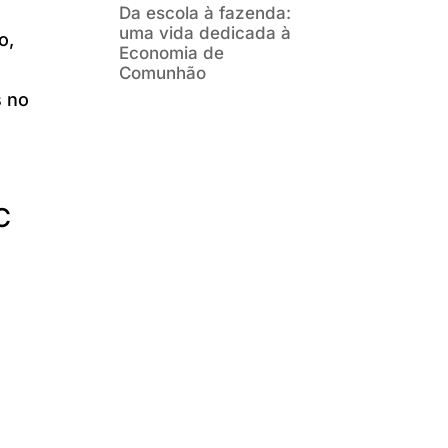
Da escola à fazenda:
uma vida dedicada à
o,
Economia de
Comunhão
s no
C