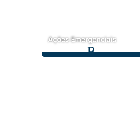
Ações Emergenciais
B
Ações Emergenciais
Emergenciais climáticas, sociais e de saúde
pública assolam o nosso país. E a rede edc
responde prontamente ao chamado das
nossas comunidades, colocando em
comum recursos, tempo e a própria
existência.
Conheça