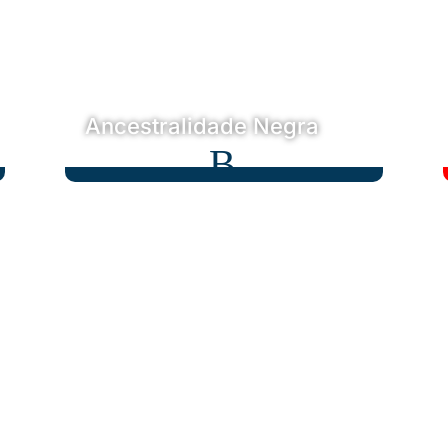
Ancestralidade Negra
B
Ancestralidade Negra
Em conjunto com uma comunidade de
origem quilombola, desenhamos o projeto
Ancestralidade Negra e Florescimento do
Empreendedorismo.
Conheça