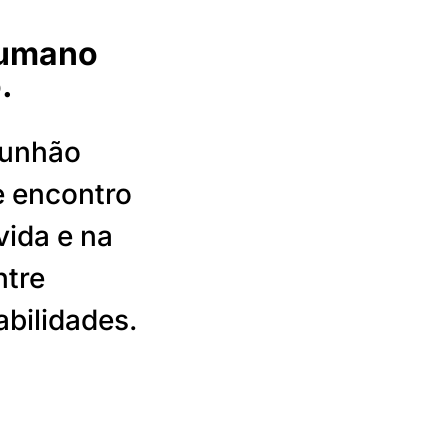
humano
.
munhão
e encontro
vida e na
ntre
abilidades.