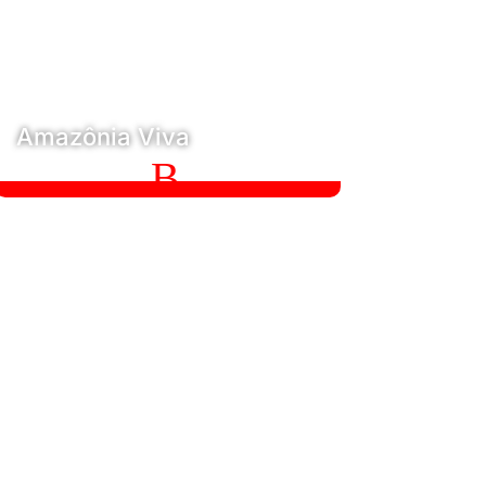
Amazônia Viva
B
Amazônia Viva
O projeto Amazônia Viva foi criado em 2022,
direcionado às lideranças de fé,
comunitárias e empresariais para estimular
reflexões e um novo agir em prol da
comunidade local e de uma economia
regenerativa.
Conheça