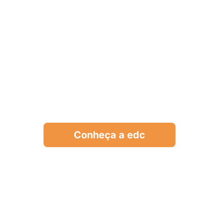
radicação da pobreza,
usto, regenerativo e fr
Conheça a edc