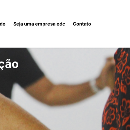
do
Seja uma empresa edc
Contato
ção