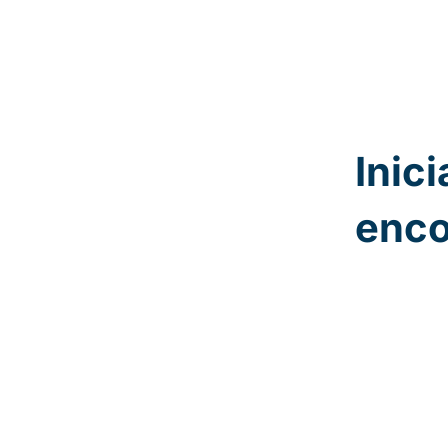
Inic
enco