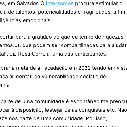
es, em Salvador. O
Intersomos
p
rocura estimular o
 de talentos, potencialidades e fragilidades, a fim
eligências emocionais.
ertar para a gratidão do que eu tenho de riquezas
talentos…), que podem ser compartilhadas para ajudar
l”, diz Rosa Correia, uma das participantes.
rar a meta de arrecadação em 2022 tendo em vist
a alimentar, da vulnerabilidade social e do
emia.
parte de uma comunidade é espontâneo me preocu
ar à disposição, festejar pelas conquistas etc. Não
fazemos parte de uma comunidade. Por isso,
nos conectarmos, a olharmos a nossa comunidade