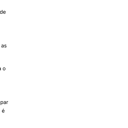
 de
 as
a o
par
 é