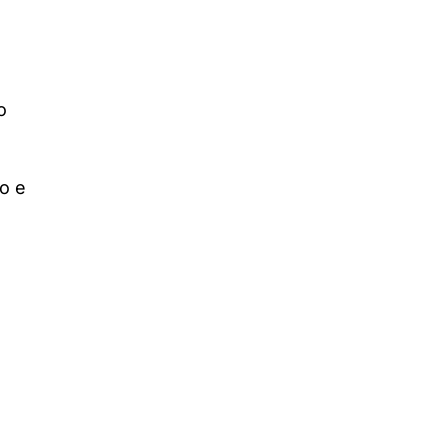
a
o
o e