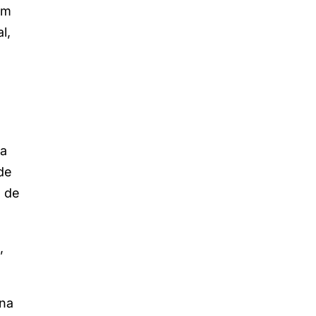
em
l,
 a
de
a de
,
 na