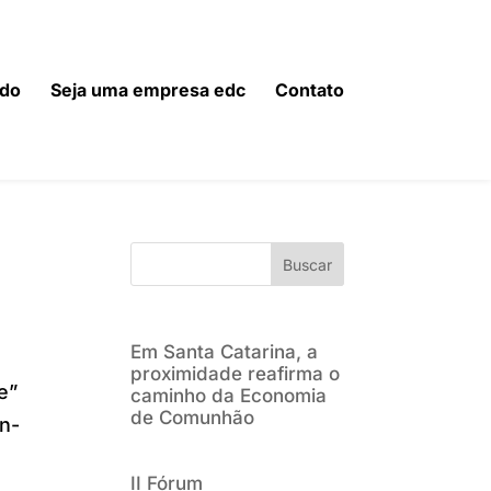
do
Seja uma empresa edc
Contato
Buscar
Em Santa Catarina, a
proximidade reafirma o
e”
caminho da Economia
de Comunhão
on-
II Fórum