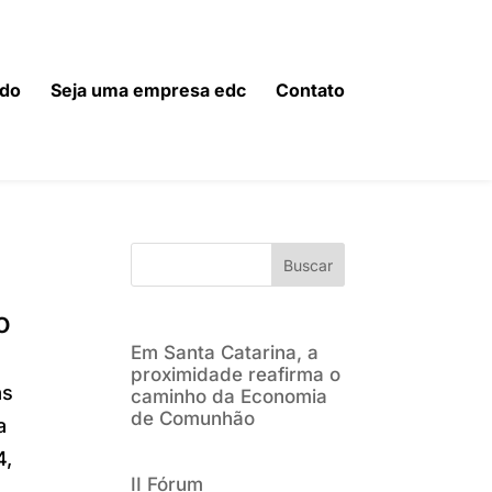
do
Seja uma empresa edc
Contato
Buscar
o
Em Santa Catarina, a
proximidade reafirma o
as
caminho da Economia
de Comunhão
a
4,
II Fórum