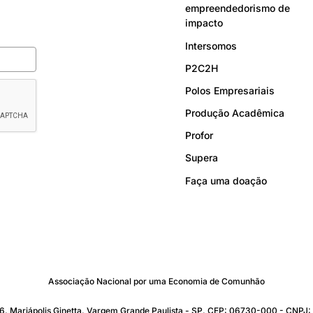
empreendedorismo de
impacto
Intersomos
P2C2H
Polos Empresariais
Produção Acadêmica
Profor
Supera
Faça uma doação
Associação Nacional por uma Economia de Comunhão
176. Mariápolis Ginetta. Vargem Grande Paulista - SP. CEP: 06730-000 - CNP