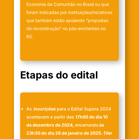
Economia de Comunhão no Brasil ou que
foram indicadas por instituições/iniciativas
que também estão apoiando “propostas
de reconstrução” no pós-enchentes no
RS.
Etapas do edital
As
inscrições
para o Edital Supera 2024
acontecem a partir das
17h00 do dia 10
de dezembro de 2024,
encerrando
às
23h30 do dia 28 de janeiro de 2025. (Ver