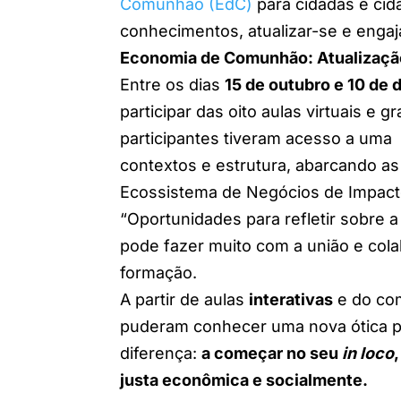
Comunhão (EdC)
para cidadãs e ci
conhecimentos, atualizar-se e engaja
Economia de Comunhão: Atualizaçã
Entre os dias
15 de outubro e 10 de
participar das oito aulas virtuais e g
participantes tiveram acesso a uma 
contextos e estrutura, abarcando as
Ecossistema de Negócios de Impacto S
“
Oportunidades para refletir sobre 
pode fazer muito com a união e cola
formação.
A partir de aulas
interativas
e do com
puderam conhecer uma nova ótica p
diferença:
a começar no seu
in loco
justa econômica e socialmente.