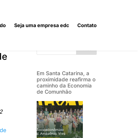
do
Seja uma empresa edc
Contato
Buscar
de
Em Santa Catarina, a
proximidade reafirma o
caminho da Economia
de Comunhão
12
 de