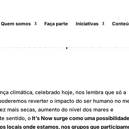
Quem somos
Faça parte
Iniciativas
Conteú
nto cidadão em prol do clima
ça climática, celebrado hoje, nos lembra que só a
s poderemos reverter o impacto do ser humano no m
ez mais secas, aumento do nível dos mares e
e sentido, o
It’s Now
surge como uma possibilidade
os locais onde estamos, nos grupos que participam