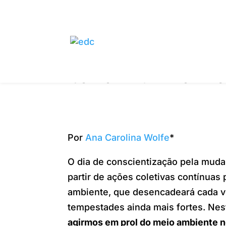
It’s Now – um movime
Por
Ana Carolina Wolfe
*
O dia de conscientização pela mudan
partir de ações coletivas contínua
ambiente, que desencadeará cada v
tempestades ainda mais fortes. Nest
agirmos em prol do meio ambiente n