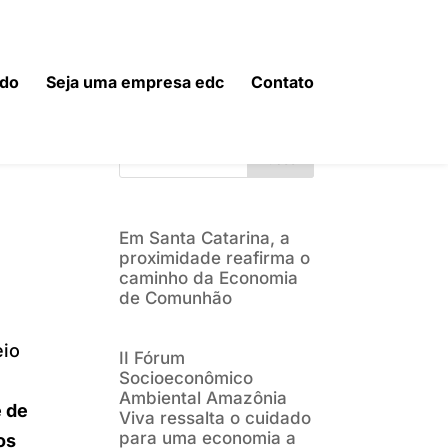
do
Seja uma empresa edc
Contato
Buscar
Em Santa Catarina, a
proximidade reafirma o
caminho da Economia
de Comunhão
eio
II Fórum
Socioeconômico
Ambiental Amazônia
 de
Viva ressalta o cuidado
para uma economia a
os