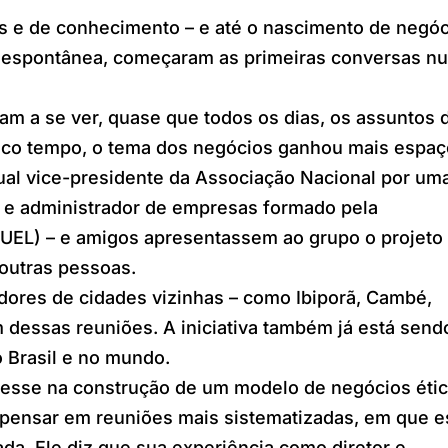
as e de conhecimento – e até o nascimento de negó
a espontânea, começaram as primeiras conversas n
m a se ver, quase que todos os dias, os assuntos 
co tempo, o tema dos negócios ganhou mais espaç
tual vice-presidente da Associação Nacional por um
 administrador de empresas formado pela
(UEL) – e amigos apresentassem ao grupo o projeto
 outras pessoas.
res de cidades vizinhas – como Ibiporã, Cambé,
 dessas reuniões. A iniciativa também já está send
o Brasil e no mundo.
resse na construção de um modelo de negócios étic
a pensar em reuniões mais sistematizadas, em que 
da. Ele diz que sua experiência como diretor e