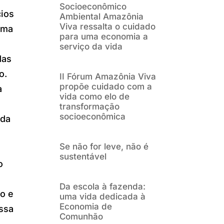
Socioeconômico
cios
Ambiental Amazônia
Viva ressalta o cuidado
uma
para uma economia a
serviço da vida
das
o.
II Fórum Amazônia Viva
propõe cuidado com a
a
vida como elo de
transformação
socioeconômica
 da
Se não for leve, não é
sustentável
o
Da escola à fazenda:
o e
uma vida dedicada à
Economia de
essa
Comunhão