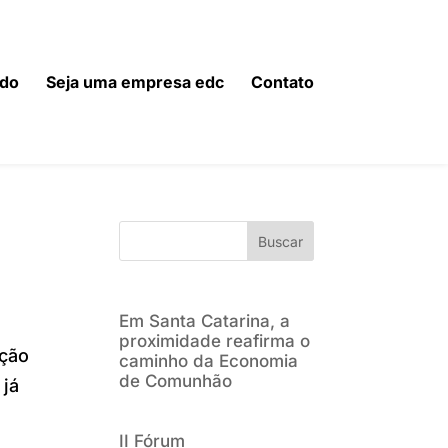
do
Seja uma empresa edc
Contato
Buscar
Em Santa Catarina, a
proximidade reafirma o
ação
caminho da Economia
de Comunhão
 já
II Fórum