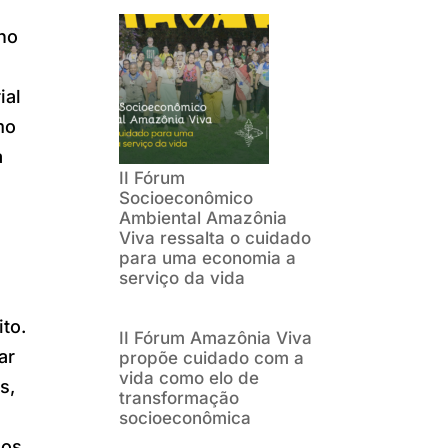
no
ial
mo
a
II Fórum
Socioeconômico
Ambiental Amazônia
Viva ressalta o cuidado
para uma economia a
serviço da vida
to.
II Fórum Amazônia Viva
ar
propõe cuidado com a
vida como elo de
s,
transformação
socioeconômica
dos