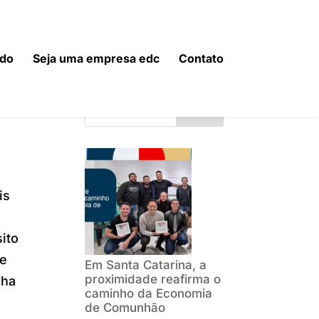
do
Seja uma empresa edc
Contato
Buscar
is
ito
de
Em Santa Catarina, a
proximidade reafirma o
nha
caminho da Economia
de Comunhão