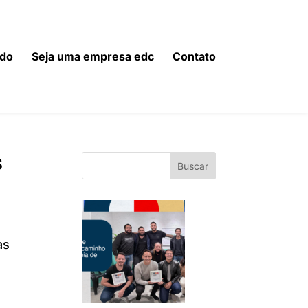
do
Seja uma empresa edc
Contato
s
Buscar
as