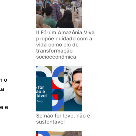
II Fórum Amazônia Viva
propõe cuidado com a
vida como elo de
transformação
socioeconômica
m o
ta
e e
Se não for leve, não é
sustentável