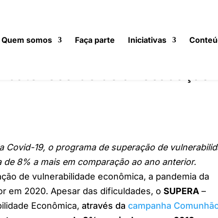
Quem somos
Faça parte
Iniciativas
Conteú
 bate recorde de arrecadação
la Covid-19, o programa de superação de vulnerabili
 de 8% a mais em comparação ao ano anterior.
uação de vulnerabilidade econômica, a pandemia da
or em 2020. Apesar das dificuldades, o
SUPERA
–
ilidade Econômica,
através da
campanha Comunhão