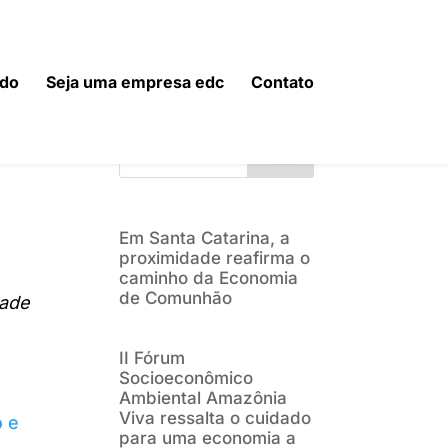
do
Seja uma empresa edc
Contato
Buscar
Em Santa Catarina, a
proximidade reafirma o
caminho da Economia
de Comunhão
dade
II Fórum
Socioeconômico
Ambiental Amazônia
Viva ressalta o cuidado
 e
para uma economia a