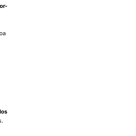
or-
soa
,
dos
s.