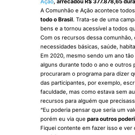
Ação
,
arrecadou R$ 377.878,65 dura
A Comunhão e Ação acontece todos 
todo o Brasil
. Trata-se de uma camp
bens e a tornou acessível a todos 
Com os recursos dessa comunhão,
necessidades básicas, saúde, habit
Em 2020, mesmo sendo um ano tão 
alguns durante todo o ano e outros p
procuraram o programa para dizer 
das participantes, por exemplo, esc
faculdade, mas como estava sem aul
recursos para alguém que precisas
“Eu poderia pensar que seria um va
porém eu via que
para outros poderi
Fiquei contente em fazer isso e ver o