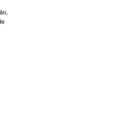
ão,
de