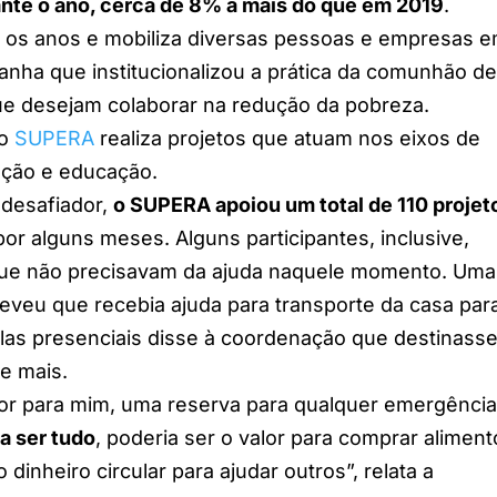
nte o ano, cerca de 8% a mais do que em 2019
.
os anos e mobiliza diversas pessoas e empresas 
anha que institucionalizou a prática da comunhão d
que desejam colaborar na redução da pobreza.
 o
SUPERA
realiza projetos que atuam nos eixos de
ação e educação.
desafiador,
o SUPERA apoiou um total de 110 projet
or alguns meses. Alguns participantes, inclusive,
que não precisavam da ajuda naquele momento. Uma
reveu que recebia ajuda para transporte da casa par
as presenciais disse à coordenação que destinasse
se mais.
lor para mim, uma reserva para qualquer emergência
a ser tudo
, poderia ser o valor para comprar aliment
 dinheiro circular para ajudar outros”, relata a