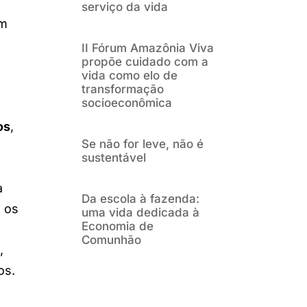
serviço da vida
em
e
II Fórum Amazônia Viva
propõe cuidado com a
vida como elo de
transformação
socioeconômica
os
,
Se não for leve, não é
sustentável
a
Da escola à fazenda:
 os
uma vida dedicada à
Economia de
Comunhão
,
os.