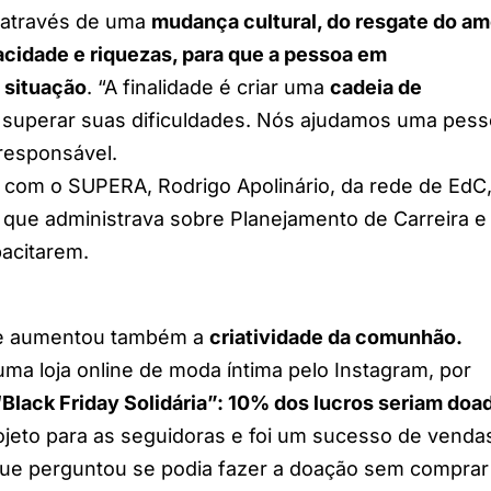
o através de uma
mudança cultural, do resgate do am
acidade e riquezas, para que a pessoa em
 situação
. “A finalidade é criar uma
cadeia de
a superar suas dificuldades. Nós ajudamos uma pes
a responsável.
r com o SUPERA, Rodrigo Apolinário, da rede de EdC
que administrava sobre Planejamento de Carreira e
pacitarem.
que aumentou também a
criatividade da comunhão.
ma loja online de moda íntima pelo Instagram, por
“Black Friday Solidária”: 10% dos lucros seriam doa
rojeto para as seguidoras e foi um sucesso de venda
que perguntou se podia fazer a doação sem comprar