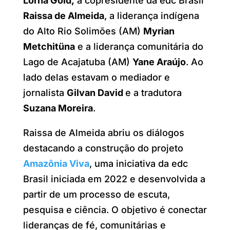
Lorna Gold,
a copresidente da edc Brasil
Raissa de Almeida
, a liderança indígena
do Alto Rio Solimões (AM)
Myrian
Metchitüna
e a liderança comunitária do
Lago de Acajatuba (AM)
Yane Araújo
. Ao
lado delas estavam o mediador e
jornalista
Gilvan David
e a tradutora
Suzana Moreira
.
Raissa de Almeida abriu os diálogos
destacando a construção do projeto
Amazônia Viva
, uma iniciativa da edc
Brasil iniciada em 2022 e desenvolvida a
partir de um processo de escuta,
pesquisa e ciência. O objetivo é conectar
lideranças de fé, comunitárias e