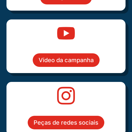

Vídeo da campanha

Peças de redes sociais