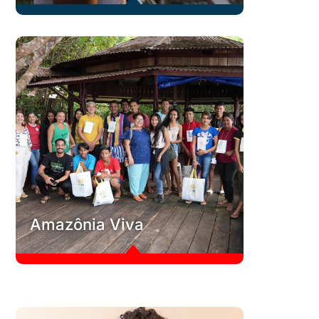
B
Ancestralidade Negra
Em conjunto com uma comunidade de origem quilombola,
desenhamos o projeto Ancestralidade Negra e
Florescimento do Empreendedorismo.
Conheça
C
Amazônia Viva
B
Amazônia Viva