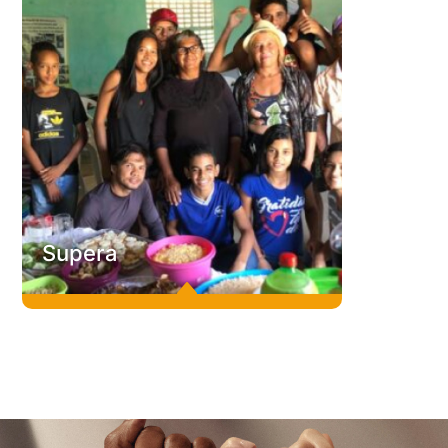
Profor
Programa de Fortalecimento de Novos Negócios
Inclusivos de Comunhão é uma incubadora de base social,
endereçada a empreendedores e empreendedoras que
desejam melhorar sua condição de vida.
Conheça
C
Supera
B
Supera
Superar a ausência de comida, de saúde, de moradia, de
emprego, de dignidade. Esse é o objetico do SUPERA –
Programa de Superação da Vulnerabilidade Econômica,