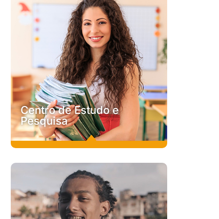
O projeto Amazônia Viva foi criado em 2022, direcionado
às lideranças de fé, comunitárias e empresariais para
estimular reflexões e um novo agir em prol da comunidade
local e de uma economia regenerativa.
Conheça
C
Centro de Estudo e
Pesquisa
B
Centro de Estudo e Pesquisa
Desde 1991 a comunidade científica vem investigando
resultados concretos da prática da Economia de