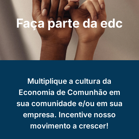
uma das nossas iniciativas por um mundo mais justo,
regenerativo e fraterno.
Faça parte da edc
Conheça
C
Multiplique a cultura da
Economia de Comunhão em
sua comunidade e/ou em sua
empresa. Incentive nosso
movimento a crescer!