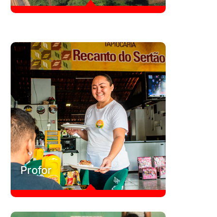
B
Polos Empresariais
A Economia de Comunhão conta com 7 polos
empresariais em todo o mundo. Seu protagonismo diário
entre empresários(as) e colaboradores(as) cativa e prova,
em seus quase 30 anos de existência, que a comunhão
multiplica e move toda uma comunidade.
Conheça
C
Profor
B