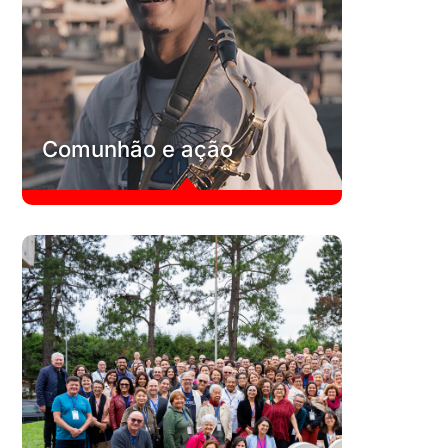
Comunhão dentro das empresas e nas comunidades onde
os pilares modelo têm sido aplicados.
Conheça
C
Comunhão e ação
B
Comunhão e ação
A campanha é uma campanha de financiamento coletivo
contínuo para sustentar nossos projetos de superação das
vulnerabilidades socioeconômicas.
Conheça