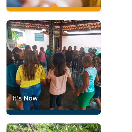
B
Intersomos
O projeto estimula o autoconhecimento e a
autoconsciência de talentos, potencialidades e
fragilidades para que as pessoas gerenciem melhor suas
emoções, resiliência e adequação às mudanças.
Conheça
C
It's Now
B