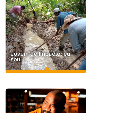
It's Now
O
It ‘s Now
é um movimento coletivo feito por pessoas de
todas as idades e por organizações não governamentais,
de vários países.
Conheça
Jovem de Impacto: eu
C
sou!
B
Jovem de Impacto: eu sou!
Esta premiação nacional ajuda jovens a compartilhar suas
propostas para a construção de um mundo mais justo,
regenerativo e fraterno a partir do compromisso com a
redução das desigualdades e erradicação da pobreza em