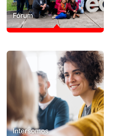
C
Fórum
B
Fórum
O Fórum Nacional da Economia de Comunhão é um
evento anual que reúne pessoas das redes empresarial,
acadêmica, participantes dos projetos sociais e ambientais
da edc e demais interessados em dialogar sobre uma nova
forma de pensar e de fazer negócios: aquela ancorada em
uma cultura de encontro e de comunhão.
Conheça
C
Intersomos