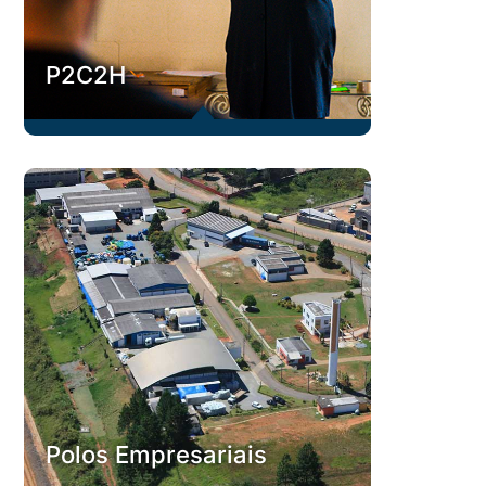
C
P2C2H
B
P2C2H
O Programa Pessoal de Construção de Capacidade
Humana (P2C2H) trabalha competências transversais
como as habilidades comportamentais e relacionais ao
explorar a flexibilidade cognitiva.
Conheça
C
Polos Empresariais